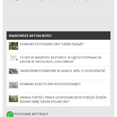
NAJNOWSZE AKTUALNOŚCI
NAJNOWSZE AKTUALNOŚCI
KONKURS FOTOGRAFICZNY "LEŚNE PEJZAŻE"
10 000 ZŁ NAGRODY ZA POMOC W UJĘCIU PODPALACZA
LASÓW W OKOLICACH „CHOCIWELKI”
ZAGROŻENIE POŻAROWE W LASACH. APEL O OSTROŻNOŚĆ
KONKURS PLASTYCZNY ROZSTRZYGNIĘTY
UWAGA TURYŚCI. PRACE GOSPODARCZE W POBLIŻU ŚCIEŻKI
EDUKACYJNEJ "UROKI DOLINY INY"
POLECANE ARTYKUŁY
POLECANE ARTYKUŁY