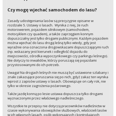
Czy mogę wjechać samochodem do lasu?
Zasady udostępniania lasów są precyzyjnie opisane w
rozdziale 5. Ustawy o lasach. Wynika z niej, że ruch
motorowerem, pojazdem silnikowym (samochodem,
motocyklem czy quadem), a także zaprzęgiem konnym
dopuszczalny jest tylko drogami publicznymi. Każdym pojazdem
można wjechać do lasu drogą leśną tylko wtedy, gdy jest
wyraźnie ona oznaczona drogowskazami dopuszczającymi ruch
(np. wskazany jest kierunek i odległość dojazdu do
miejscowości, ośrodka wypoczynkowego czy parkingu leśnego).
Nie dotyczy to inwalidów, którzy poruszają się pojazdami
przystosowanymi do ich potrzeb.
Uwaga! Na drogach leśnych nie muszą być ustawione szlabany i
znaki zakazujące poruszania się po nich, gdyż zakaz ten wynika
wprost z zapisów ustawy o lasach. Obowiązuje on cały rok, nie
tylko w okresie zagrożenia pożarowego.
Także jazdę konną po lesie ustawa dopuszcza tylko drogami
wyznaczonymi przez właściwego nadleśniczego.
Wszystkie te przepisy nie dotyczą pracowników nadleśnictw w
czasie wykonywania obowiązków służbowych, właścicieli lasów
w ich własnych lasach, osób wykonujących i kontrolujących