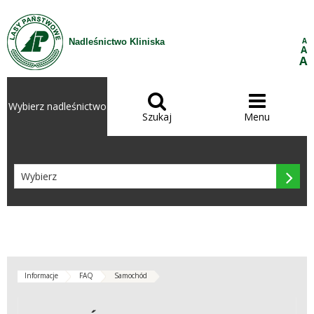
Przejdź do treści
A
Nadleśnictwo Kliniska
A
A


Wybierz nadleśnictwo
Szukaj
Menu

Informacje
FAQ
Samochód