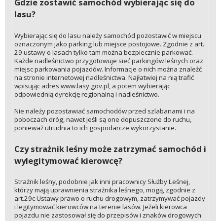
Gdzie zostawić samochód wybierając się do
lasu?
Wybierając się do lasu należy samochód pozostawić w miejscu
oznaczonym jako parking lub miejsce postojowe. Zgodnie z art.
29 ustawy o lasach tylko tam można bezpiecznie parkować.
Każde nadleśnictwo przygotowuje sieć parkingów leśnych oraz
miejsc parkowania pojazdów. Informacje o nich można znaleźć
na stronie internetowej nadleśnictwa. Najłatwiej na nią trafić
wpisując adres www.lasy.gov.pl, a potem wybierając
odpowiednią dyrekcję regionalną i nadleśnictwo.
Nie należy pozostawiać samochodów przed szlabanami i na
poboczach dróg, nawet jeśli są one dopuszczone do ruchu,
ponieważ utrudnia to ich gospodarcze wykorzystanie.
Czy strażnik leśny może zatrzymać samochód i
wylegitymować kierowcę?
Strażnik leśny, podobnie jak inni pracownicy Służby Leśnej,
którzy mają uprawnienia strażnika leśnego, mogą, zgodnie z
art.29c Ustawy prawo o ruchu drogowym, zatrzymywać pojazdy
i legitymować kierowców na terenie lasów. Jeżeli kierowca
pojazdu nie zastosował się do przepisów i znaków drogowych