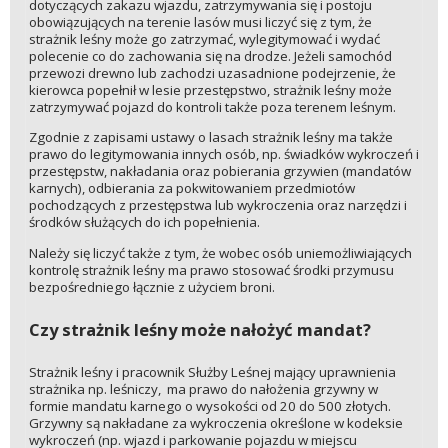
dotyczących zakazu wjazdu, zatrzymywania się i postoju
obowiązujących na terenie lasów musi liczyć się z tym, że
strażnik leśny może go zatrzymać, wylegitymować i wydać
polecenie co do zachowania się na drodze. Jeżeli samochód
przewozi drewno lub zachodzi uzasadnione podejrzenie, że
kierowca popełnił w lesie przestępstwo, strażnik leśny może
zatrzymywać pojazd do kontroli także poza terenem leśnym.
Zgodnie z zapisami ustawy o lasach strażnik leśny ma także
prawo do legitymowania innych osób, np. świadków wykroczeń i
przestępstw, nakładania oraz pobierania grzywien (mandatów
karnych), odbierania za pokwitowaniem przedmiotów
pochodzących z przestępstwa lub wykroczenia oraz narzędzi i
środków służących do ich popełnienia.
Należy się liczyć także z tym, że wobec osób uniemożliwiających
kontrolę strażnik leśny ma prawo stosować środki przymusu
bezpośredniego łącznie z użyciem broni.
Czy strażnik leśny może nałożyć mandat?
Strażnik leśny i pracownik Służby Leśnej mający uprawnienia
strażnika np. leśniczy, ma prawo do nałożenia grzywny w
formie mandatu karnego o wysokości od 20 do 500 złotych.
Grzywny są nakładane za wykroczenia określone w kodeksie
wykroczeń (np. wjazd i parkowanie pojazdu w miejscu