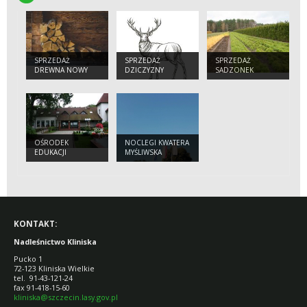
SPRZEDAŻ
SPRZEDAŻ
SPRZEDAŻ
DREWNA NOWY
DZICZYZNY
SADZONEK
CENNIK 2026
OŚRODEK
NOCLEGI KWATERA
EDUKACJI
MYŚLIWSKA
PRZYRODNICZO-
LEŚNEJ
KONTAKT:
Nadleśnictwo Kliniska
Pucko 1
72-123 Kliniska Wielkie
tel. 91-43-121-24
fax 91-418-15-60
kliniska@szczecin.lasy.gov.pl