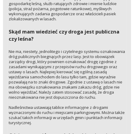
gospodarkę leśną, służb ratujących zdrowie i mienie ludzkie
(policja, straż pożarna, pogotowie ratunkowe), myśliwych
wykonujących zadania gospodarcze oraz właścicieli pasiek
zlokalizowanych w lasach.
Skąd mam wiedzieć czy droga jest publiczna
czy leśna?
Nie ma, niestety, jednolitego i czytelnego systemu oznakowania
dróg publicznych biegnących przez lasy. Jest to obowiązek
zarządcy drogi, który powinien oznakować drogę zgodnie z
zasadami wynikającymi z przepisów ruchu drogowego oraz
ustawy o lasach. Najlepiej kierować się ogólną zasadą
wjeżdżania samochodem do lasu tylko tam, gdzie wyraźnie
pozwalają na to znaki drogowe. Zgodnie z ustawą o lasach nie
ma obowiązku oznakowania znakami zakazu dróg, gdzie nie
wolno wjeżdżać. Należy zatem stosować zasadę, że droga
nieoznakowana nie jest dopuszczona do ruchu.
Nadleśnictwa ustawiają tablice informacyjne z drogami
wyznaczonymi do ruchu i miejscami parkingowymi. Można także
szukać takich informacji w urzędach gmin i punktach informacji
turystycznej.