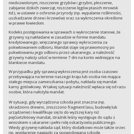
niedozwolonym, niszczenie grzybów i grzybni, płoszenie,
zabijanie dzikich zwierząt, niszczenie lęgów ptasich mrowisk
itd.), w ustawie o ochronie przyrody (np. wypalanie roślinności,
uszkadzanie drzew i krzewów) oraz za wykroczenia określone
w prawie łowieckim.
Kodeks postępowania w sprawach o wykroczenie stanowi, że
grzywny są nakładane w zasadzie w formie mandatu
kredytowanego, wręczanego sprawcy wykroczenia za
pokwitowaniem odbioru. Mandat staje się prawomocny po
pokwitowaniu jego odbioru przez ukaranego, a należność
grzywny należy uiścić w terminie 7 dni na konto widniejące na
blankiecie mandatu.
W przypadku gdy sprawcą wykroczenia jest osoba czasowo
przebywająca na terenie naszego kraju lub osoba nie mająca
stałego miejsca zamieszkania i pobytu, nakłada się mandat
karny gotówkowy. W takiej sytuacji należność wpłaca się od razu
osobie, która nałożyła mandat.
W sytuacji, gdy wyrządzona szkoda jest znaczna (np.
skradziono drewno, zniszczono fragment lasu, budowlę lub
urządzenie) i kwalifikuje się to do wyższej kary niż
pięćsetzłotowy mandat, strażnik leśny występuje do sądu z
wnioskiem o ukaranie i pełni rolę oskarżyciela publicznego.
Wtedy grzywnę nakłada sąd, który dodatkowo może także orzec
np. wypłacenie nawiązki za spowodowaną szkodę.