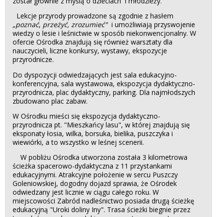
został głównie z myślą o dzieciach i młodzieży
.
Lekcje przyrody prowadzone są zgodnie z hasłem
„poznać
,
przeżyć, zrozumieć"
i umożliwiają przyswojenie
wiedzy o lesie i leśnictwie w sposób niekonwencjonalny. W
ofercie Ośrodka znajdują się również warsztaty dla
nauczycieli, liczne konkursy, wystawy, ekspozycje
przyrodnicze.
Do dyspozycji odwiedzających jest sala edukacyjno-
konferencyjna, sala wystawowa, ekspozycja dydaktyczno-
przyrodnicza, plac dydaktyczny, parking. Dla najmłodszych
zbudowano plac zabaw.
W Ośrodku mieści się ekspozycja dydaktyczno-
przyrodnicza pt. "Mieszkańcy lasu", w której znajdują się
eksponaty łosia, wilka, borsuka, bielika, puszczyka i
wiewiórki, a to wszystko w leśnej scenerii.
W pobliżu Ośrodka utworzona została 3 kilometrowa
ścieżka spacerowo-dydaktyczna z 11 przystankami
edukacyjnymi. Atrakcyjne położenie w sercu Puszczy
Goleniowskiej, dogodny dojazd sprawia, że Ośrodek
odwiedzany jest licznie w ciągu całego roku. W
miejscowości Zabród nadleśnictwo posiada drugą ścieżkę
edukacyjną "Uroki doliny Iny". Trasa ścieżki biegnie przez