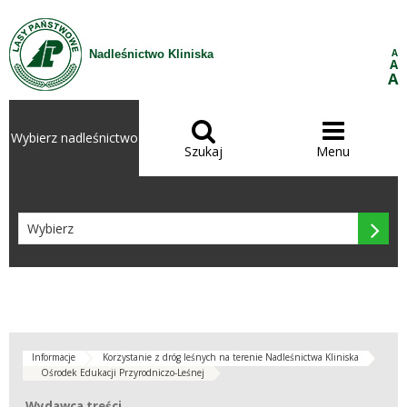
Przejdź do treści
A
Nadleśnictwo Kliniska
A
A


Wybierz nadleśnictwo
Szukaj
Menu

Informacje
Korzystanie z dróg leśnych na terenie Nadleśnictwa Kliniska
Ośrodek Edukacji Przyrodniczo-Leśnej
Wydawca treści
Wydawca treści