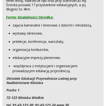
teren leśny, nadrzecze łąki oraz przy starorzeczu Iny.
Ścieżka posiada 17 przystanków edukacyjnych, a jej
długość to 4km.
Formy działalności Ośrodka:
zajęcia kameralne i terenowe z dziećmi i młodzieżą,
wystawy okresowe,
prelekcje, konferencje, warsztaty,
organizacja konkursów,
edukacyjne imprezy plenerowe,
współpraca z instytucjami i organizacjami
prowadzącymi edukację przyrodniczą.
Ośrodek Edukacji Przyrodniczo-Leśnej przy
Nadleśnictwie Kliniska
Pucko 1
72-123 Kliniska Wielkie
tel. 91-43-121-30; 91-43-121-24 wew.30